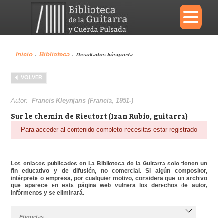
×
Inicio
Biblioteca
›
›
Resultados búsqueda
Menu
VOLVER
Biblioteca
Diccionario
Autor:
Francis Kleynjans (Francia, 1951-)
Sur le chemin de Rieutort (Izan Rubio, guitarra)
Para acceder al contenido completo necesitas estar registrado
Área personal
Reproductor
Los enlaces publicados en La Biblioteca de la Guitarra solo tienen un
fin educativo y de difusión, no comercial. Si algún compositor,
intérprete o empresa, por cualquier motivo, considera que un archivo
que aparece en esta página web vulnera los derechos de autor,
infórmenos y se eliminará.
Etiquetas