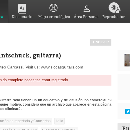
ca
Diccionario
Mapa cronológico
Área Personal
Reproductor
VOLVER
rintschuck, guitarra)
teo Carcassi. Visit us: www.siccasguitars.com
nido completo necesitas estar registrado
itarra solo tienen un fin educativo y de difusión, no comercial. Si
lquier motivo, considera que un archivo que aparece en esta página
se eliminará.
tación de repertorio y Conciertos
Italia
En