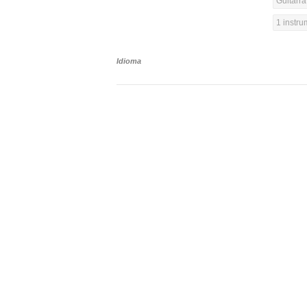
Guitarra
1 instr
Idioma