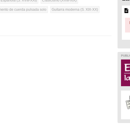
 Española (S. XVIII-XXI)
Clasicismo (XVIII-XIX)
umento de cuerda pulsada solo
Guitarra moderna (S. XIX-XX)
PUBLI