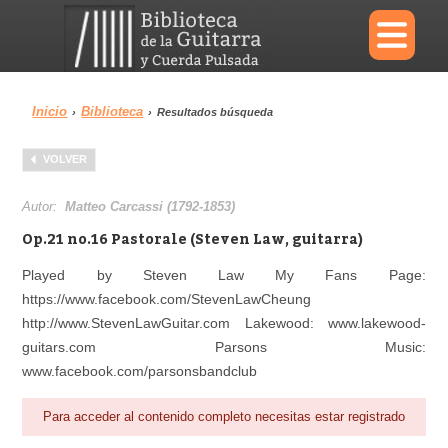
×
Inicio
Biblioteca
›
›
Resultados búsqueda
Menu
VOLVER
Biblioteca
Diccionario
Autor:
Matteo Carcassi (1792-1853)
Op.21 no.16 Pastorale (Steven Law, guitarra)
Played by Steven Law My Fans Page:
https://www.facebook.com/StevenLawCheung
Área personal
Reproductor
http://www.StevenLawGuitar.com Lakewood: www.lakewood-
guitars.com Parsons Music:
www.facebook.com/parsonsbandclub
Para acceder al contenido completo necesitas estar registrado