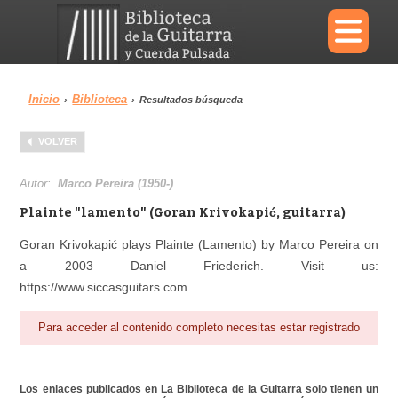
×
Inicio
Biblioteca
›
›
Resultados búsqueda
Menu
VOLVER
Biblioteca
Diccionario
Autor:
Marco Pereira (1950-)
Plainte "lamento" (Goran Krivokapić, guitarra)
Goran Krivokapić plays Plainte (Lamento) by Marco Pereira on
a 2003 Daniel Friederich. Visit us:
Área personal
Reproductor
https://www.siccasguitars.com
Para acceder al contenido completo necesitas estar registrado
Los enlaces publicados en La Biblioteca de la Guitarra solo tienen un