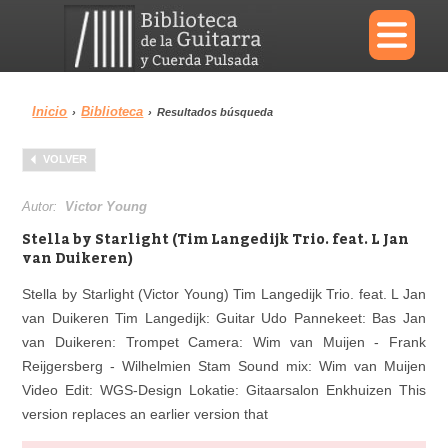
×
Inicio
Biblioteca
›
›
Resultados búsqueda
Menu
VOLVER
Biblioteca
Diccionario
Autor:
Victor Young
Stella by Starlight (Tim Langedijk Trio. feat. L Jan
van Duikeren)
Stella by Starlight (Victor Young) Tim Langedijk Trio. feat. L Jan
Área personal
Reproductor
van Duikeren Tim Langedijk: Guitar Udo Pannekeet: Bas Jan
van Duikeren: Trompet Camera: Wim van Muijen - Frank
Reijgersberg - Wilhelmien Stam Sound mix: Wim van Muijen
Video Edit: WGS-Design Lokatie: Gitaarsalon Enkhuizen This
version replaces an earlier version that