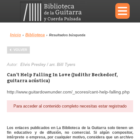
×
Inicio
Biblioteca
›
›
Resultados búsqueda
Menu
VOLVER
Biblioteca
Diccionario
Autor:
Elvis Presley / arr. Bill Tyers
Can't Help Falling In Love (Judithr Beckedorf,
guitarra acústica)
http://www.guitardownunder.com/_scores/cant-help-falling.php
Área personal
Reproductor
Para acceder al contenido completo necesitas estar registrado
Los enlaces publicados en La Biblioteca de la Guitarra solo tienen un
fin educativo y de difusión, no comercial. Si algún compositor,
intérprete o empresa, por cualquier motivo, considera que un archivo