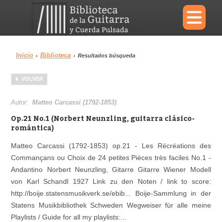
×
Inicio
Biblioteca
›
›
Resultados búsqueda
Menu
VOLVER
Biblioteca
Diccionario
Autor:
Matteo Carcassi (1792-1853)
Op.21 No.1 (Norbert Neunzling, guitarra clásico-
romántica)
Matteo Carcassi (1792-1853) op.21 - Les Récréations des
Área personal
Reproductor
Commançans ou Choix de 24 petites Pièces très faciles No.1 -
Andantino Norbert Neunzling, Gitarre Gitarre Wiener Modell
von Karl Schandl 1927 Link zu den Noten / link to score:
http://boije.statensmusikverk.se/ebib... Boije-Sammlung in der
Statens Musikbibliothek Schweden Wegweiser für alle meine
Playlists / Guide for all my playlists:...