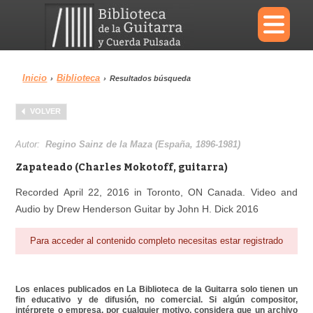
×
Inicio
Biblioteca
›
›
Resultados búsqueda
Menu
VOLVER
Biblioteca
Diccionario
Autor:
Regino Sainz de la Maza (España, 1896-1981)
Zapateado (Charles Mokotoff, guitarra)
Recorded April 22, 2016 in Toronto, ON Canada. Video and
Audio by Drew Henderson Guitar by John H. Dick 2016
Área personal
Reproductor
Para acceder al contenido completo necesitas estar registrado
Los enlaces publicados en La Biblioteca de la Guitarra solo tienen un
fin educativo y de difusión, no comercial. Si algún compositor,
intérprete o empresa, por cualquier motivo, considera que un archivo