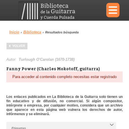
×
Inicio
Biblioteca
›
›
Resultados búsqueda
Menu
VOLVER
Biblioteca
Diccionario
Autor:
Turlough O'Carolan (1670-1738)
Fanny Power (Charles Mokotoff, guitarra)
Para acceder al contenido completo necesitas estar registrado
Área personal
Reproductor
Los enlaces publicados en La Biblioteca de la Guitarra solo tienen un
fin educativo y de difusión, no comercial. Si algún compositor,
intérprete o empresa, por cualquier motivo, considera que un archivo
que aparece en esta página web vulnera los derechos de autor,
infórmenos y se eliminará.
Etiquetas