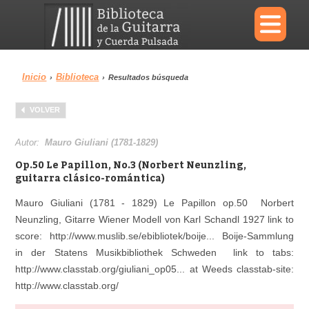
×
Inicio
Biblioteca
›
›
Resultados búsqueda
Menu
VOLVER
Biblioteca
Diccionario
Autor:
Mauro Giuliani (1781-1829)
Op.50 Le Papillon, No.3 (Norbert Neunzling,
guitarra clásico-romántica)
Mauro Giuliani (1781 - 1829) Le Papillon op.50 Norbert
Área personal
Reproductor
Neunzling, Gitarre Wiener Modell von Karl Schandl 1927 link to
score: http://www.muslib.se/ebibliotek/boije... Boije-Sammlung
in der Statens Musikbibliothek Schweden link to tabs:
http://www.classtab.org/giuliani_op05... at Weeds classtab-site:
http://www.classtab.org/