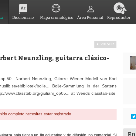
ca
Diccionario
Mapa cronológico
Área Personal
Reproductor
VOLVER
orbert Neunzling, guitarra clásico-
 op.50 Norbert Neunzling, Gitarre Wiener Modell von Karl
slib.se/ebibliotek/boije... Boije-Sammlung in der Statens
://www.classtab.org/giuliani_op05... at Weeds classtab-site:
nido completo necesitas estar registrado
En
itarra solo tienen un fin educativo y de difusión, no comercial. Si