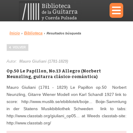
×
Inicio
Biblioteca
›
›
Resultados búsqueda
Menu
VOLVER
Biblioteca
Diccionario
Autor:
Mauro Giuliani (1781-1829)
Op.50 Le Papillon, No.13 Allegro (Norbert
Neunzling, guitarra clásico-romántica)
Mauro Giuliani (1781 - 1829) Le Papillon op.50 Norbert
Área personal
Reproductor
Neunzling, Gitarre Wiener Modell von Karl Schandl 1927 link to
score: http://www.muslib.se/ebibliotek/boije... Boije-Sammlung
in der Statens Musikbibliothek Schweden link to tabs:
http://www.classtab.org/giuliani_op05... at Weeds classtab-site:
http://www.classtab.org/