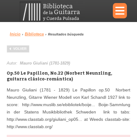
×
Inicio
Biblioteca
›
›
Resultados búsqueda
Menu
VOLVER
Biblioteca
Diccionario
Autor:
Mauro Giuliani (1781-1829)
Op.50 Le Papillon, No.22 (Norbert Neunzling,
guitarra clásico-romántica)
Mauro Giuliani (1781 - 1829) Le Papillon op.50 Norbert
Área personal
Reproductor
Neunzling, Gitarre Wiener Modell von Karl Schandl 1927 link to
score: http://www.muslib.se/ebibliotek/boije... Boije-Sammlung
in der Statens Musikbibliothek Schweden link to tabs:
http://www.classtab.org/giuliani_op05... at Weeds classtab-site:
http://www.classtab.org/