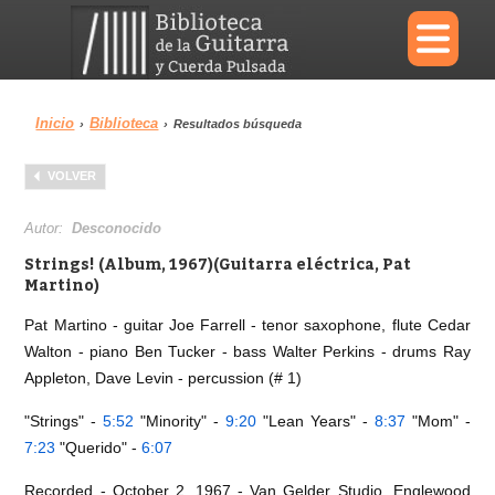
×
Inicio
Biblioteca
›
›
Resultados búsqueda
Menu
VOLVER
Biblioteca
Diccionario
Autor:
Desconocido
Strings! (Album, 1967)(Guitarra eléctrica, Pat
Martino)
Pat Martino - guitar Joe Farrell - tenor saxophone, flute Cedar
Área personal
Reproductor
Walton - piano Ben Tucker - bass Walter Perkins - drums Ray
Appleton, Dave Levin - percussion (# 1)
"Strings" -
5:52
"Minority" -
9:20
"Lean Years" -
8:37
"Mom" -
7:23
"Querido" -
6:07
Recorded - October 2, 1967 - Van Gelder Studio, Englewood