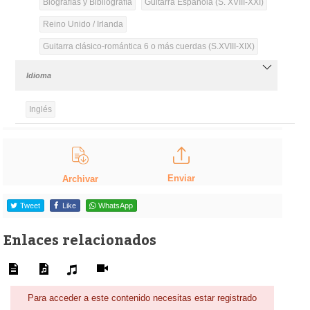
Biografías y Bibliografía
Guitarra Española (S. XVIII-XXI)
Reino Unido / Irlanda
Guitarra clásico-romántica 6 o más cuerdas (S.XVIII-XIX)
Idioma
Inglés
Enviar
Archivar
Tweet
Like
WhatsApp
Enlaces relacionados
Para acceder a este contenido necesitas estar registrado