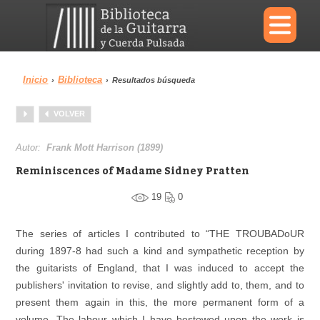
×
Inicio
Biblioteca
›
›
Resultados búsqueda
Menu
VOLVER
Biblioteca
Diccionario
Autor:
Frank Mott Harrison (1899)
Reminiscences of Madame Sidney Pratten
19
0
Área personal
Reproductor
The series of articles I contributed to “THE TROUBADoUR
during 1897-8 had such a kind and sympathetic reception by
the guitarists of England, that I was induced to accept the
publishers' invitation to revise, and slightly add to, them, and to
present them again in this, the more permanent form of a
volume. The labour which I have bestowed upon the work is