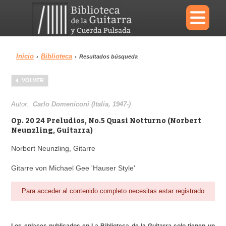
×
Inicio
Biblioteca
›
›
Resultados búsqueda
Menu
VOLVER
Biblioteca
Diccionario
Autor:
Carlo Domeniconi (Italia, 1947-)
Op. 20 24 Preludios, No.5 Quasi Notturno (Norbert
Neunzling, Guitarra)
Norbert Neunzling, Gitarre
Área personal
Reproductor
Gitarre von Michael Gee 'Hauser Style'
Para acceder al contenido completo necesitas estar registrado
Los enlaces publicados en La Biblioteca de la Guitarra solo tienen un