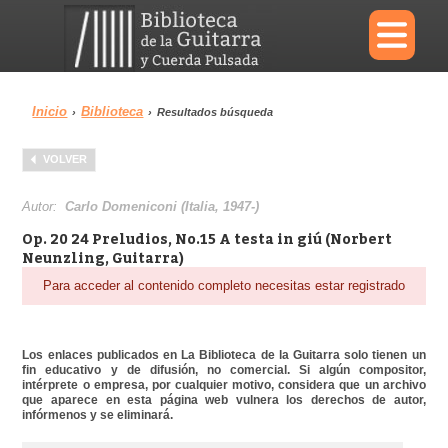
×
Inicio
Biblioteca
›
›
Resultados búsqueda
Menu
VOLVER
Biblioteca
Diccionario
Autor:
Carlo Domeniconi (Italia, 1947-)
Op. 20 24 Preludios, No.15 A testa in giú (Norbert
Neunzling, Guitarra)
Para acceder al contenido completo necesitas estar registrado
Área personal
Reproductor
Los enlaces publicados en La Biblioteca de la Guitarra solo tienen un
fin educativo y de difusión, no comercial. Si algún compositor,
intérprete o empresa, por cualquier motivo, considera que un archivo
que aparece en esta página web vulnera los derechos de autor,
infórmenos y se eliminará.