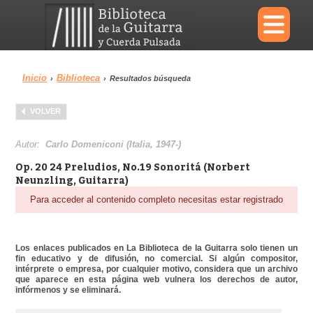
×
Inicio
Biblioteca
›
›
Resultados búsqueda
Menu
VOLVER
Biblioteca
Diccionario
Autor:
Carlo Domeniconi (Italia, 1947-)
Op. 20 24 Preludios, No.19 Sonoritá (Norbert
Neunzling, Guitarra)
Para acceder al contenido completo necesitas estar registrado
Área personal
Reproductor
Los enlaces publicados en La Biblioteca de la Guitarra solo tienen un
fin educativo y de difusión, no comercial. Si algún compositor,
intérprete o empresa, por cualquier motivo, considera que un archivo
que aparece en esta página web vulnera los derechos de autor,
infórmenos y se eliminará.