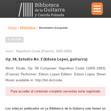
×
Inicio
Biblioteca
›
›
Resultados búsqueda
Menu
VOLVER
Biblioteca
Diccionario
Autor:
Napoleón Coste (Francia, 1805-1883)
Op. 38, Estudio No. 2 (Edson Lopes, guitarra)
Work: Etude, Op. 38 Composer: Napoléon Coste (1805-1883)
(France) Performer: Edson Lopes Edition: Edson Lopes Sheet
Área personal
Reproductor
Music available in: http://bit.do/coste
Para acceder al contenido completo necesitas estar registrado
Los enlaces publicados en La Biblioteca de la Guitarra solo tienen un