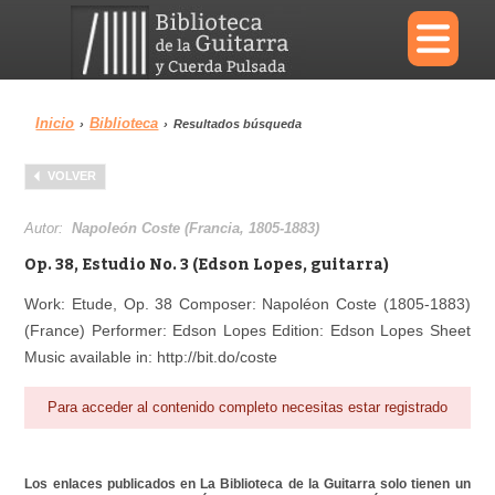
×
Inicio
Biblioteca
›
›
Resultados búsqueda
Menu
VOLVER
Biblioteca
Diccionario
Autor:
Napoleón Coste (Francia, 1805-1883)
Op. 38, Estudio No. 3 (Edson Lopes, guitarra)
Work: Etude, Op. 38 Composer: Napoléon Coste (1805-1883)
(France) Performer: Edson Lopes Edition: Edson Lopes Sheet
Área personal
Reproductor
Music available in: http://bit.do/coste
Para acceder al contenido completo necesitas estar registrado
Los enlaces publicados en La Biblioteca de la Guitarra solo tienen un