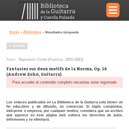
×
Inicio
Biblioteca
›
›
Resultados búsqueda
Menu
VOLVER
Biblioteca
Diccionario
Autor:
Napoleón Coste (Francia, 1805-1883)
Fantasies sur deux motifs de la Norma, Op. 16
(Andrew Zohn, Guitarra)
Para acceder al contenido completo necesitas estar registrado
Área personal
Reproductor
Los enlaces publicados en La Biblioteca de la Guitarra solo tienen un
fin educativo y de difusión, no comercial. Si algún compositor,
intérprete o empresa, por cualquier motivo, considera que un archivo
que aparece en esta página web vulnera los derechos de autor,
infórmenos y se eliminará.