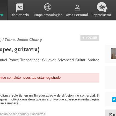
ca
Diccionario
Mapa cronológico
Área Personal
Reproductor
VOLVER
) / Trans. James Chiang
opes, guitarra)
nuel Ponce Transcribed: C Level: Advanced Guitar: Andrea
nido completo necesitas estar registrado
itarra solo tienen un fin educativo y de difusión, no comercial. Si
lquier motivo, considera que un archivo que aparece en esta página
se eliminará.
En
tación de repertorio y Conciertos