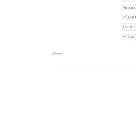
Hispanoa
Música 
1 instr
México
Idioma