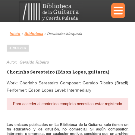
×
Inicio
Biblioteca
›
›
Resultados búsqueda
Menu
VOLVER
Biblioteca
Diccionario
Autor:
Geraldo Ribeiro
Chorinho Seresteiro (Edson Lopes, guitarra)
Work: Chorinho Seresteiro Composer: Geraldo Ribeiro (Brazil)
Performer: Edson Lopes Level: Intermediary
Área personal
Reproductor
Para acceder al contenido completo necesitas estar registrado
Los enlaces publicados en La Biblioteca de la Guitarra solo tienen un
fin educativo y de difusión, no comercial. Si algún compositor,
intérprete o empresa, por cualquier motivo, considera que un archivo