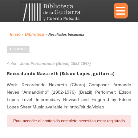
×
Inicio
Biblioteca
›
›
Resultados búsqueda
Menu
VOLVER
Biblioteca
Diccionario
Autor:
Joao Pernambuco (Brasil, 1883-1947)
Recordando Nazareth (Edson Lopes, guitarra)
Work: Recordando Nazareth (Choro) Composer: Armando
Neves "Armandinho" (1902-1976) (Brazil) Performer: Edson
Área personal
Reproductor
Lopes Level: Intermediary Revised and Fingered by Edson
Lopes Sheet Music available in: http://bit.do/violao
Para acceder al contenido completo necesitas estar registrado