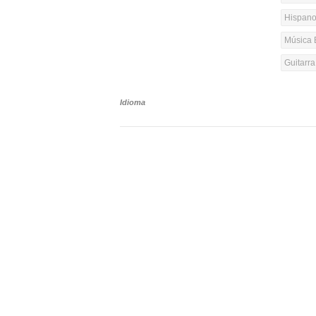
Hispanoa
Música 
Guitarr
Idioma