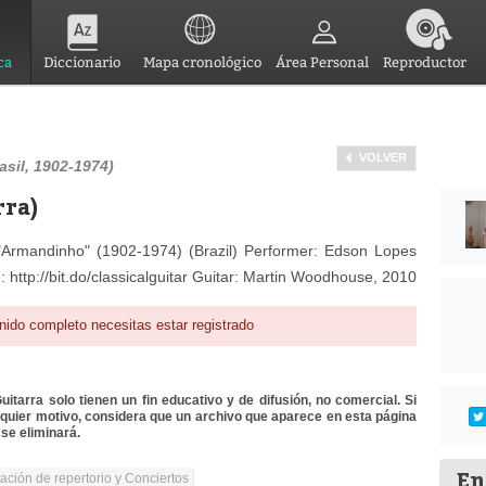
ca
Diccionario
Mapa cronológico
Área Personal
Reproductor
VOLVER
sil, 1902-1974)
rra)
rmandinho" (1902-1974) (Brazil) Performer: Edson Lopes
: http://bit.do/classicalguitar Guitar: Martin Woodhouse, 2010
nido completo necesitas estar registrado
itarra solo tienen un fin educativo y de difusión, no comercial. Si
lquier motivo, considera que un archivo que aparece en esta página
se eliminará.
En
tación de repertorio y Conciertos