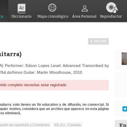
ca
Diccionario
Mapa cronológico
Área Personal
Reproductor
VOLVER
uitarra)
A) Performer: Edson Lopes Level: Advanced Transcribed by
//bit.do/hinos Guitar: Martin Woodhouse, 2010
nido completo necesitas estar registrado
itarra solo tienen un fin educativo y de difusión, no comercial. Si
lquier motivo, considera que un archivo que aparece en esta página
se eliminará.
En
tación de repertorio y Conciertos
EE.UU. / Canada