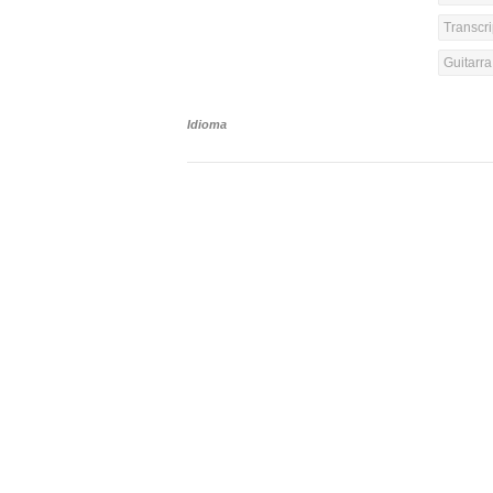
Transcri
Guitarr
Idioma