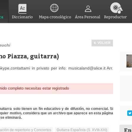
ca
Diccionario
Mapa cronológico
Área Personal
Reproductor
VOLVER
keuchi
 Piazza, guitarra)
kype,contattami in privato per info: musicaland@alice.it Arr.
nido completo necesitas estar registrado
itarra solo tienen un fin educativo y de difusión, no comercial. Si
lquier motivo, considera que un archivo que aparece en esta página
se eliminará.
En
tación de repertorio y Conciertos
Guitarra Española (S. XVIII-XXI)