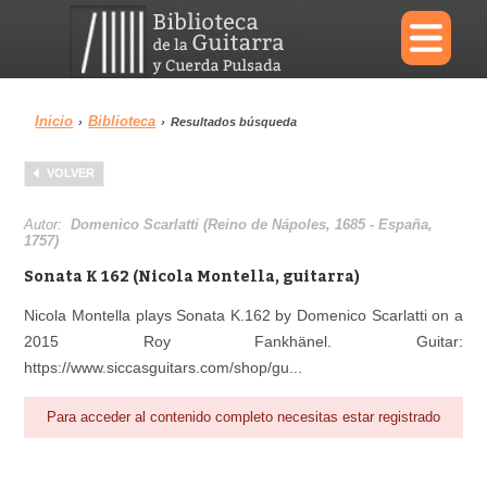
×
Inicio
Biblioteca
›
›
Resultados búsqueda
Menu
VOLVER
Biblioteca
Diccionario
Autor:
Domenico Scarlatti (Reino de Nápoles, 1685 - España,
1757)
Sonata K 162 (Nicola Montella, guitarra)
Nicola Montella plays Sonata K.162 by Domenico Scarlatti on a
Área personal
Reproductor
2015 Roy Fankhänel. Guitar:
https://www.siccasguitars.com/shop/gu...
Para acceder al contenido completo necesitas estar registrado