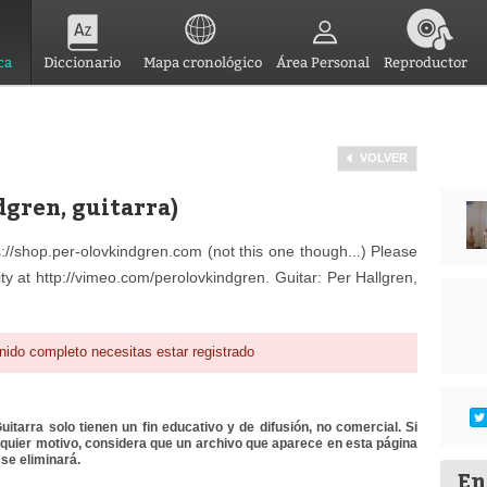
ca
Diccionario
Mapa cronológico
Área Personal
Reproductor
VOLVER
gren, guitarra)
://shop.per-olovkindgren.com (not this one though...) Please
ty at http://vimeo.com/perolovkindgren. Guitar: Per Hallgren,
nido completo necesitas estar registrado
itarra solo tienen un fin educativo y de difusión, no comercial. Si
lquier motivo, considera que un archivo que aparece en esta página
se eliminará.
En