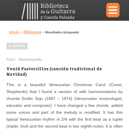
×
Inicio
Biblioteca
›
›
Resultados búsqueda
Menu
VOLVER
Biblioteca
Diccionario
Autor:
Desconocido
Venid Pastorcillos (canción tradicional de
Navidad)
This is a beautiful Venezuelan Christmas Carol (Come,
Área personal
Reproductor
Shepherds) that I found a version of with harmonizations by
Vicente Emilio Sojo (1887 – 1974) (Venezuelan musicologist,
educator and composer). I have changed a few chords, added
some voices and part of the melody is modified. It has this
typical Venezuelan rhythm in 2/4 with the first beat as a tuplet
(triplet, triol) and the second beat in two eighth-notes. It is often