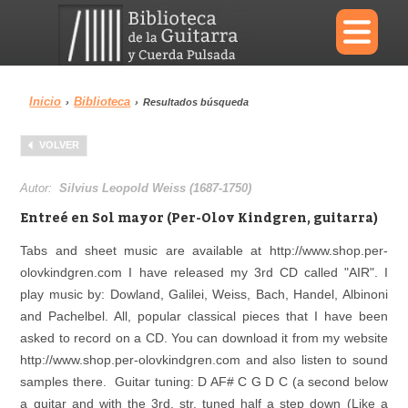
×
Inicio
Biblioteca
›
›
Resultados búsqueda
Menu
VOLVER
Biblioteca
Diccionario
Autor:
Silvius Leopold Weiss (1687-1750)
Entreé en Sol mayor (Per-Olov Kindgren, guitarra)
Tabs and sheet music are available at http://www.shop.per-
olovkindgren.com I have released my 3rd CD called "AIR". I
Área personal
Reproductor
play music by: Dowland, Galilei, Weiss, Bach, Handel, Albinoni
and Pachelbel. All, popular classical pieces that I have been
asked to record on a CD. You can download it from my website
http://www.shop.per-olovkindgren.com and also listen to sound
samples there. Guitar tuning: D AF# C G D C (a second below
a guitar and with the 3rd. str. tuned half a step down (Like a