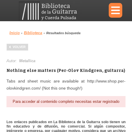
×
Inicio
Biblioteca
›
›
Resultados búsqueda
Menu
VOLVER
Biblioteca
Diccionario
Autor:
Metallica
Nothing else matters (Per-Olov Kindgren, guitarra)
Tabs and sheet music are available at http://www.shop.per-
olovkindgren.com/ (Not this one though!)
Área personal
Reproductor
Para acceder al contenido completo necesitas estar registrado
Los enlaces publicados en La Biblioteca de la Guitarra solo tienen un
fin educativo y de difusión, no comercial. Si algún compositor,
intérprete o empresa, por cualquier motivo, considera que un archivo