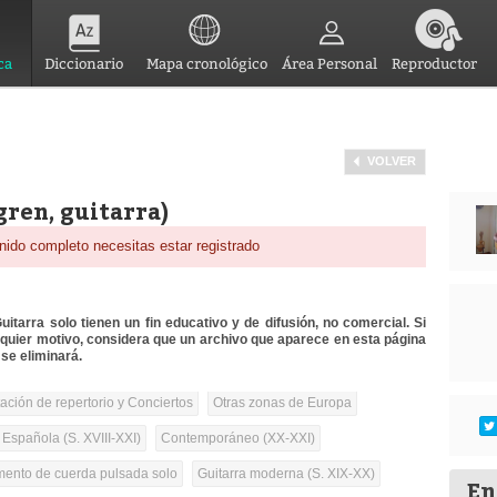
ca
Diccionario
Mapa cronológico
Área Personal
Reproductor
VOLVER
gren, guitarra)
nido completo necesitas estar registrado
itarra solo tienen un fin educativo y de difusión, no comercial. Si
lquier motivo, considera que un archivo que aparece en esta página
se eliminará.
tación de repertorio y Conciertos
Otras zonas de Europa
 Española (S. XVIII-XXI)
Contemporáneo (XX-XXI)
umento de cuerda pulsada solo
Guitarra moderna (S. XIX-XX)
En