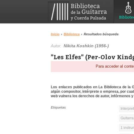
Bibliote
Inicio
›
Biblioteca
›
Resultados búsqueda
Nikita Koshkin (1956-)
Autor:
"Les Elfes" (Per-Olov Kind
Para acceder al conte
Los enlaces publicados en La Biblioteca de la Gu
algún compositor, intérprete o empresa, por cua
web vulnera los derechos de autor, infórmenos y 
Etiquetas
Interpre
Guitarra
1 instr