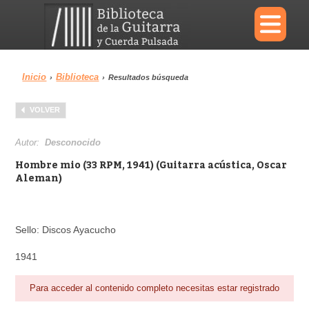
×
Inicio
Biblioteca
›
›
Resultados búsqueda
Menu
VOLVER
Biblioteca
Diccionario
Autor:
Desconocido
Hombre mio (33 RPM, 1941) (Guitarra acústica, Oscar
Aleman)
Área personal
Reproductor
Sello: Discos Ayacucho
1941
Para acceder al contenido completo necesitas estar registrado