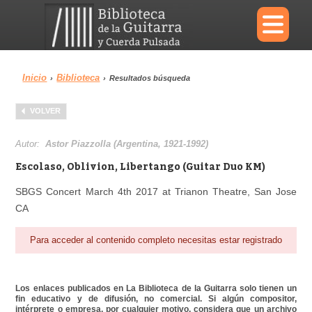
×
Inicio
Biblioteca
›
›
Resultados búsqueda
Menu
VOLVER
Biblioteca
Diccionario
Autor:
Astor Piazzolla (Argentina, 1921-1992)
Escolaso, Oblivion, Libertango (Guitar Duo KM)
SBGS Concert March 4th 2017 at Trianon Theatre, San Jose
CA
Área personal
Reproductor
Para acceder al contenido completo necesitas estar registrado
Los enlaces publicados en La Biblioteca de la Guitarra solo tienen un
fin educativo y de difusión, no comercial. Si algún compositor,
intérprete o empresa, por cualquier motivo, considera que un archivo