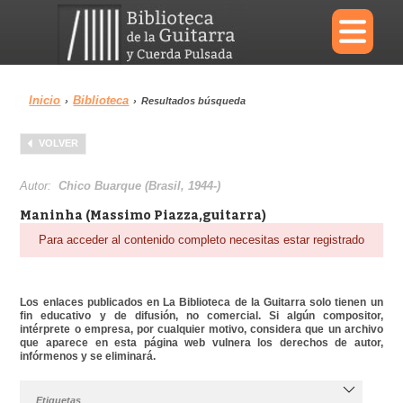
×
Inicio
Biblioteca
›
›
Resultados búsqueda
Menu
VOLVER
Biblioteca
Diccionario
Autor:
Chico Buarque (Brasil, 1944-)
Maninha (Massimo Piazza,guitarra)
Para acceder al contenido completo necesitas estar registrado
Área personal
Reproductor
Los enlaces publicados en La Biblioteca de la Guitarra solo tienen un
fin educativo y de difusión, no comercial. Si algún compositor,
intérprete o empresa, por cualquier motivo, considera que un archivo
que aparece en esta página web vulnera los derechos de autor,
infórmenos y se eliminará.
Etiquetas