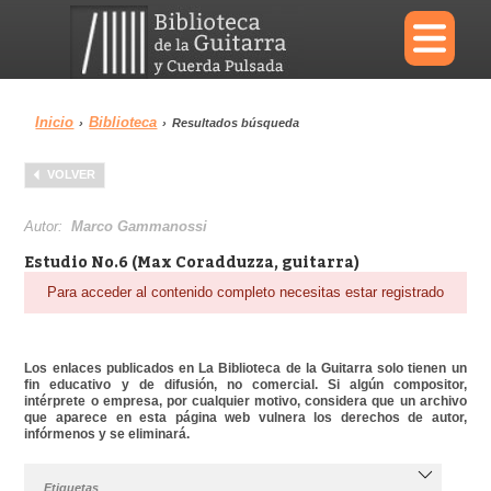
×
Inicio
Biblioteca
›
›
Resultados búsqueda
Menu
VOLVER
Biblioteca
Diccionario
Autor:
Marco Gammanossi
Estudio No.6 (Max Coradduzza, guitarra)
Para acceder al contenido completo necesitas estar registrado
Área personal
Reproductor
Los enlaces publicados en La Biblioteca de la Guitarra solo tienen un
fin educativo y de difusión, no comercial. Si algún compositor,
intérprete o empresa, por cualquier motivo, considera que un archivo
que aparece en esta página web vulnera los derechos de autor,
infórmenos y se eliminará.
Etiquetas