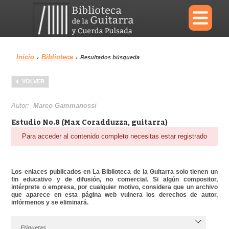
×
Inicio
Biblioteca
›
›
Resultados búsqueda
Menu
VOLVER
Biblioteca
Diccionario
Autor:
Marco Gammanossi
Estudio No.8 (Max Coradduzza, guitarra)
Para acceder al contenido completo necesitas estar registrado
Área personal
Reproductor
Los enlaces publicados en La Biblioteca de la Guitarra solo tienen un
fin educativo y de difusión, no comercial. Si algún compositor,
intérprete o empresa, por cualquier motivo, considera que un archivo
que aparece en esta página web vulnera los derechos de autor,
infórmenos y se eliminará.
Etiquetas