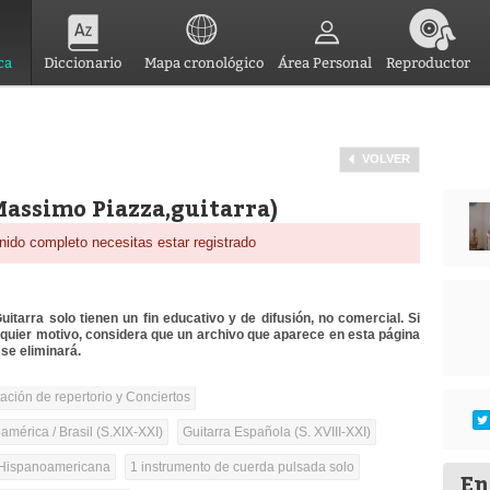
ca
Diccionario
Mapa cronológico
Área Personal
Reproductor
VOLVER
Massimo Piazza,guitarra)
nido completo necesitas estar registrado
itarra solo tienen un fin educativo y de difusión, no comercial. Si
lquier motivo, considera que un archivo que aparece en esta página
se eliminará.
tación de repertorio y Conciertos
mérica / Brasil (S.XIX-XXI)
Guitarra Española (S. XVIII-XXI)
Hispanoamericana
1 instrumento de cuerda pulsada solo
En