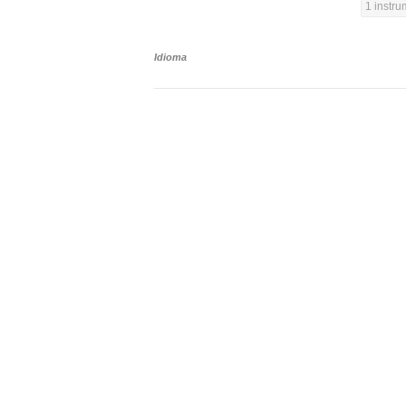
1 instr
Idioma