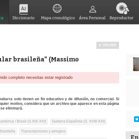
ca
Diccionario
Mapa cronológico
Área Personal
Reproductor
VOLVER
lar brasileña" (Massimo
nido completo necesitas estar registrado
itarra solo tienen un fin educativo y de difusión, no comercial. Si
lquier motivo, considera que un archivo que aparece en esta página
se eliminará.
mérica / Brasil (S.XIX-XXI)
Guitarra Española (S. XVIII-XXI)
Brasileña
Transcripciones y arreglos
En