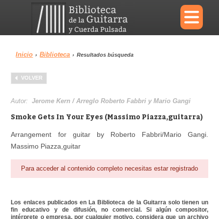
×
Inicio
Biblioteca
›
›
Resultados búsqueda
Menu
VOLVER
Biblioteca
Diccionario
Autor:
Jerome Kern / Arreglo Roberto Fabbri y Mario Gangi
Smoke Gets In Your Eyes (Massimo Piazza,guitarra)
Arrangement for guitar by Roberto Fabbri/Mario Gangi.
Massimo Piazza,guitar
Área personal
Reproductor
Para acceder al contenido completo necesitas estar registrado
Los enlaces publicados en La Biblioteca de la Guitarra solo tienen un
fin educativo y de difusión, no comercial. Si algún compositor,
intérprete o empresa, por cualquier motivo, considera que un archivo