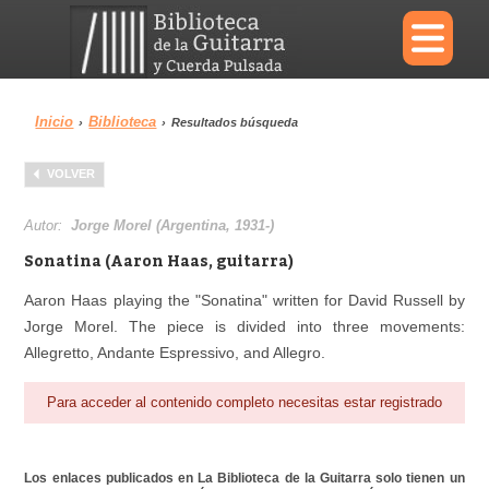
×
Inicio
Biblioteca
›
›
Resultados búsqueda
Menu
VOLVER
Biblioteca
Diccionario
Autor:
Jorge Morel (Argentina, 1931-)
Sonatina (Aaron Haas, guitarra)
Aaron Haas playing the "Sonatina" written for David Russell by
Jorge Morel. The piece is divided into three movements:
Área personal
Reproductor
Allegretto, Andante Espressivo, and Allegro.
Para acceder al contenido completo necesitas estar registrado
Los enlaces publicados en La Biblioteca de la Guitarra solo tienen un