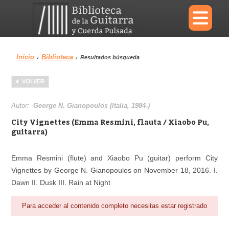
×
Inicio
Biblioteca
›
›
Resultados búsqueda
Menu
VOLVER
Biblioteca
Diccionario
Autor:
George N. Gianopoulos (Italia, 1984-)
City Vignettes (Emma Resmini, flauta / Xiaobo Pu,
guitarra)
Área personal
Reproductor
Emma Resmini (flute) and Xiaobo Pu (guitar) perform City
Vignettes by George N. Gianopoulos on November 18, 2016. I.
Dawn II. Dusk III. Rain at Night
Para acceder al contenido completo necesitas estar registrado