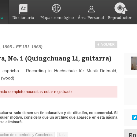
ca
Diccionario
Mapa cronológico
Área Personal
Reproductor
VOLVER
, 1895 - EE.UU. 1968)
a, No. 1 (Quingchuang Li, guitarra)
capricho. . Recording in Hochschule für Musik Detmold,
 (wood)
nido completo necesitas estar registrado
itarra solo tienen un fin educativo y de difusión, no comercial. Si
lquier motivo, considera que un archivo que aparece en esta página
se eliminará.
En
tación de repertorio y Conciertos
Italia