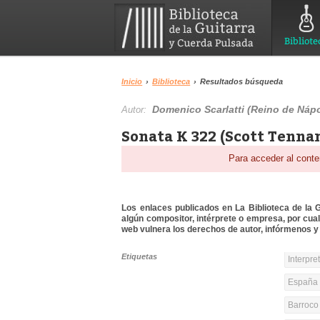
Bibliote
Inicio
›
Biblioteca
›
Resultados búsqueda
Domenico Scarlatti (Reino de Nápo
Autor:
Sonata K 322 (Scott Tennan
Para acceder al conte
Los enlaces publicados en La Biblioteca de la Gu
algún compositor, intérprete o empresa, por cua
web vulnera los derechos de autor, infórmenos y 
Etiquetas
Interpre
España y
Barroco 