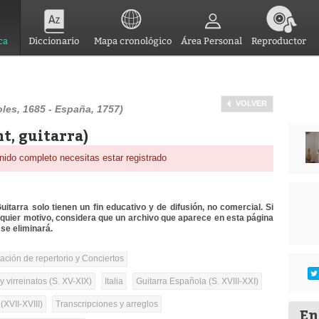
ca
Diccionario
Mapa cronológico
Área Personal
Reproductor
VOLVER
les, 1685 - España, 1757)
t, guitarra)
nido completo necesitas estar registrado
itarra solo tienen un fin educativo y de difusión, no comercial. Si
lquier motivo, considera que un archivo que aparece en esta página
se eliminará.
tación de repertorio y Conciertos
 virreinatos (S. XV-XIX)
Italia
Guitarra Española (S. XVIII-XXI)
(XVII-XVIII)
Transcripciones y arreglos
En