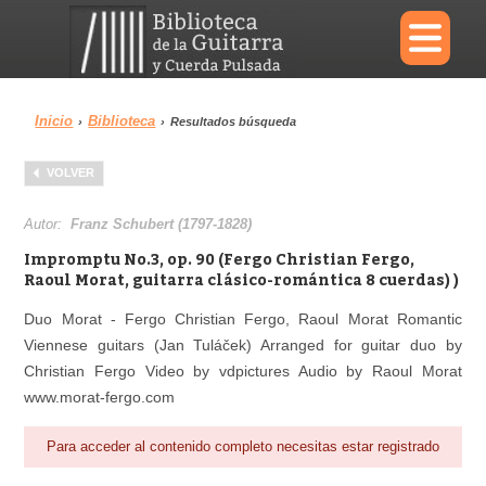
×
Inicio
Biblioteca
›
›
Resultados búsqueda
Menu
VOLVER
Biblioteca
Diccionario
Autor:
Franz Schubert (1797-1828)
Impromptu No.3, op. 90 (Fergo Christian Fergo,
Raoul Morat, guitarra clásico-romántica 8 cuerdas) )
Duo Morat - Fergo Christian Fergo, Raoul Morat Romantic
Área personal
Reproductor
Viennese guitars (Jan Tuláček) Arranged for guitar duo by
Christian Fergo Video by vdpictures Audio by Raoul Morat
www.morat-fergo.com
Para acceder al contenido completo necesitas estar registrado