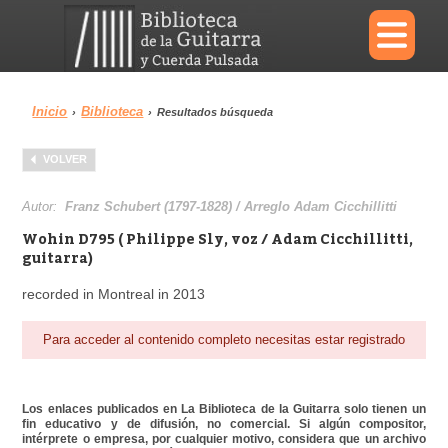
×
Inicio
Biblioteca
›
›
Resultados búsqueda
Menu
VOLVER
Biblioteca
Diccionario
Autor:
Franz Schubert (1797-1828) / Arreglo Adam Cicchillitti
Wohin D795 ( Philippe Sly, voz / Adam Cicchillitti,
guitarra)
recorded in Montreal in 2013
Área personal
Reproductor
Para acceder al contenido completo necesitas estar registrado
Los enlaces publicados en La Biblioteca de la Guitarra solo tienen un
fin educativo y de difusión, no comercial. Si algún compositor,
intérprete o empresa, por cualquier motivo, considera que un archivo