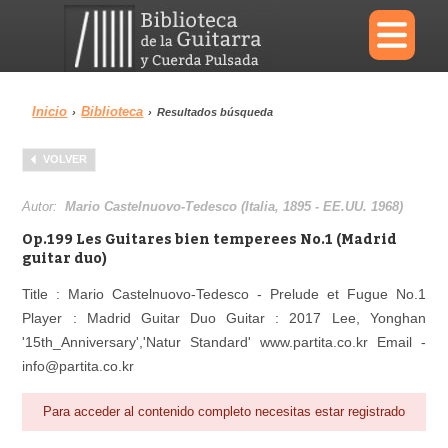
×
Inicio
Biblioteca
›
›
Resultados búsqueda
Menu
VOLVER
Biblioteca
Diccionario
Autor:
Mario Castelnuovo-Tedesco (Italia, 1895 - EE.UU. 1968)
Op.199 Les Guitares bien temperees No.1 (Madrid
guitar duo)
Title : Mario Castelnuovo-Tedesco - Prelude et Fugue No.1
Área personal
Reproductor
Player : Madrid Guitar Duo Guitar : 2017 Lee, Yonghan
'15th_Anniversary','Natur Standard' www.partita.co.kr Email -
info@partita.co.kr
Para acceder al contenido completo necesitas estar registrado