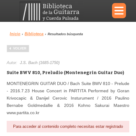
×
Inicio
Biblioteca
›
›
Resultados búsqueda
Menu
VOLVER
Biblioteca
Diccionario
Autor:
J.S. Bach (1685-1750)
Suite BWV 810, Preludio (Montenegrin Guitar Duo)
MONTENEGRIN GUITAR DUO / Bach Suite BWV 810 - Prelude
- 2016.7.23 House Concert in PARTITA Performed by Goran
Área personal
Reproductor
Krivocapic & Danijel Cerovic Insturument / 2016 Paulino
Bernabe Goldmedallie & 2016 Kohno Sakurai Maestro
www.partita.co.kr
Para acceder al contenido completo necesitas estar registrado