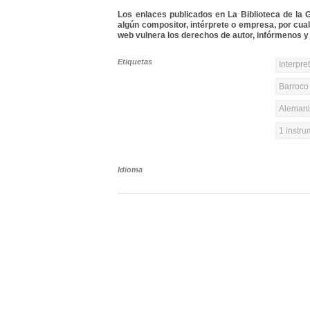
Los enlaces publicados en La Biblioteca de la Gu
algún compositor, intérprete o empresa, por cua
web vulnera los derechos de autor, infórmenos y 
Etiquetas
Interpre
Barroco 
Alemania
1 instr
Idioma