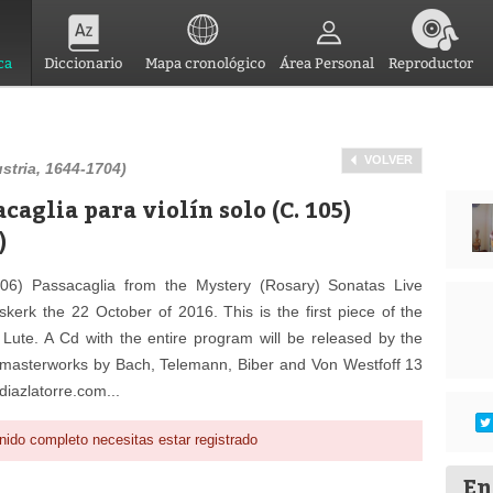
ca
Diccionario
Mapa cronológico
Área Personal
Reproductor
VOLVER
stria, 1644-1704)
caglia para violín solo (C. 105)
)
06) Passacaglia from the Mystery (Rosary) Sonatas Live
kerk the 22 October of 2016. This is the first piece of the
Lute. A Cd with the entire program will be released by the
nt masterworks by Bach, Telemann, Biber and Von Westfoff 13
iazlatorre.com...
nido completo necesitas estar registrado
En