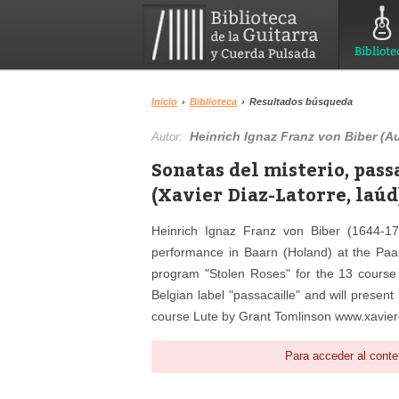
Bibliote
Inicio
›
Biblioteca
›
Resultados búsqueda
Heinrich Ignaz Franz von Biber (Au
Autor:
Sonatas del misterio, passa
(Xavier Diaz-Latorre, laúd
Heinrich Ignaz Franz von Biber (1644-17
performance in Baarn (Holand) at the Paas
program "Stolen Roses" for the 13 course 
Belgian label "passacaille" and will prese
course Lute by Grant Tomlinson www.xavierd
Para acceder al conte